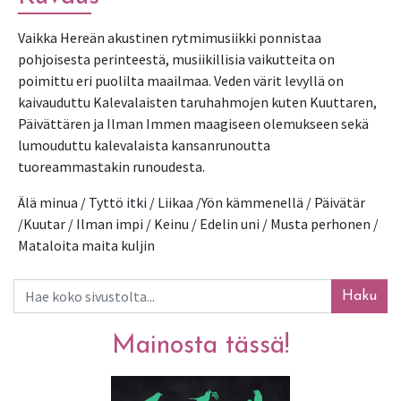
Vaikka Hereän akustinen rytmimusiikki ponnistaa 
pohjoisesta perinteestä, musiikillisia vaikutteita on 
poimittu eri puolilta maailmaa. Veden värit levyllä on 
kaivauduttu Kalevalaisten taruhahmojen kuten Kuuttaren, 
Päivättären ja Ilman Immen maagiseen olemukseen sekä 
lumouduttu kalevalaista kansanrunoutta 
tuoreammastakin runoudesta.
Älä minua / Tyttö itki / Liikaa /Yön kämmenellä / Päivätär 
/Kuutar / Ilman impi / Keinu / Edelin uni / Musta perhonen / 
Mataloita maita kuljin
Haku
Mainosta tässä!