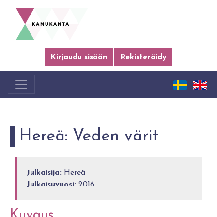
Kirjaudu sisään
Rekisteröidy
Hereä: Veden värit
Julkaisija:
Hereä
Julkaisuvuosi:
2016
Kuvaus