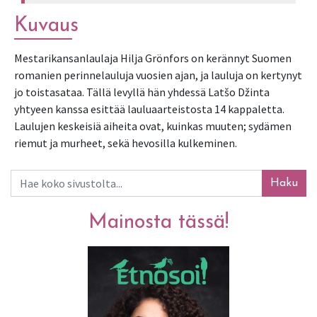
Kuvaus
Mestarikansanlaulaja Hilja Grönfors on kerännyt Suomen 
romanien perinnelauluja vuosien ajan, ja lauluja on kertynyt 
jo toistasataa. Tällä levyllä hän yhdessä Latšo Džinta 
yhtyeen kanssa esittää lauluaarteistosta 14 kappaletta. 
Laulujen keskeisiä aiheita ovat, kuinkas muuten; sydämen 
riemut ja murheet, sekä hevosilla kulkeminen.
Haku
Mainosta tässä!