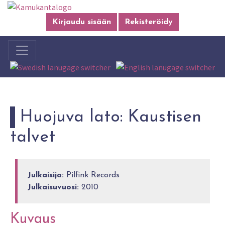
Kirjaudu sisään
Rekisteröidy
Huojuva lato: Kaustisen
talvet
Julkaisija:
Pilfink Records
Julkaisuvuosi:
2010
Kuvaus