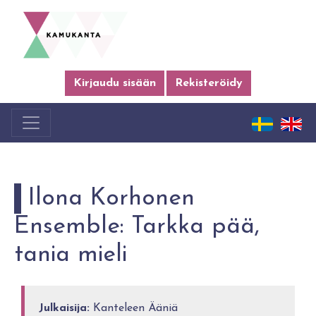
Kirjaudu sisään
Rekisteröidy
Ilona Korhonen
Ensemble: Tarkka pää,
tania mieli
Julkaisija:
Kanteleen Ääniä