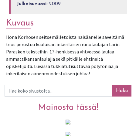
Julkaisuvuosi:
2009
Kuvaus
Ilona Korhosen seitsemälletoista naisäänelle säveltämä 
teos perustuu kuuluisan inkeriläisen runolaulajan Larin 
Parasken teksteihin. 17-henkisessä yhtyeessä laulaa 
ammattikansanlaulajia sekä pitkälle ehtineitä 
opiskelijoita. Luvassa tukkiatutisuttavaa polyfoniaa ja 
inkeriläisen äänenmuodostuksen juhlaa!
Haku
Mainosta tässä!