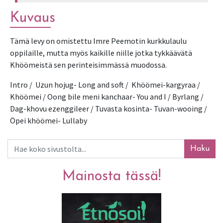
Kuvaus
Tämä levy on omistettu Imre Peemotin kurkkulaulu 
oppilaille, mutta myös kaikille niille jotka tykkäävätä 
Khöömeistä sen perinteisimmässä muodossa.
Intro /  Uzun hojug- Long and soft /  Khöömei-kargyraa / 
Khöömei / Oong bile meni kanchaar- You and I / Byrlang / 
Dag-khovu ezenggileer / Tuvasta kosinta- Tuvan-wooing / 
Öpei khöömei- Lullaby 
Haku
Mainosta tässä!