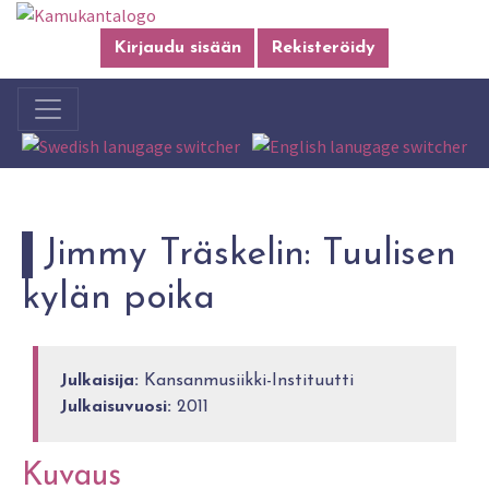
Kirjaudu sisään
Rekisteröidy
Jimmy Träskelin: Tuulisen
kylän poika
Julkaisija:
Kansanmusiikki-Instituutti
Julkaisuvuosi:
2011
Kuvaus