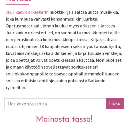
Juurikadun orkesterin
 nuottikirja sisältää uutta musiikkia, 
joka kumpuaa vahvasti kansanmusiikin juurista. 
Opetusmateriaali, johon kuuluu myös erikseen tilattava 
Juurikadun orkesteri -cd, on suunnattu musiikinopettajille 
niin peruskoulussa kuin musiikkiopistoissa. Kirja sisältää 
nuotit ohjeineen 18 kappaleeseen sekä myös tanssiohjeita, 
kuvataidevinkkejä sekä äidinkielen ja kirjallisuuden vinkkejä, 
joita opettajat voivat opetuksessaan käyttää. Monipuoliset 
ja omaan käyttöön sovellettavat sovitukset eri 
soitinkokoonpanoille tarjoavat oppilaille mahdollisuuden 
soittaa erilaisia tahtilajeja aina polskasta Balkanin 
rytmeihin. 
Haku
Mainosta tässä!