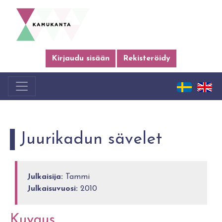
Kirjaudu sisään
Rekisteröidy
Juurikadun sävelet
Julkaisija:
Tammi
Julkaisuvuosi:
2010
Kuvaus