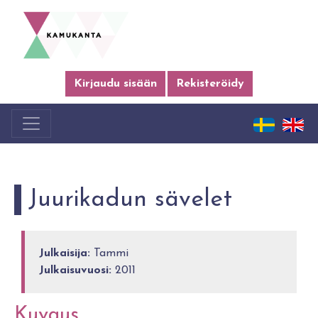
Kirjaudu sisään
Rekisteröidy
Juurikadun sävelet
Julkaisija:
Tammi
Julkaisuvuosi:
2011
Kuvaus