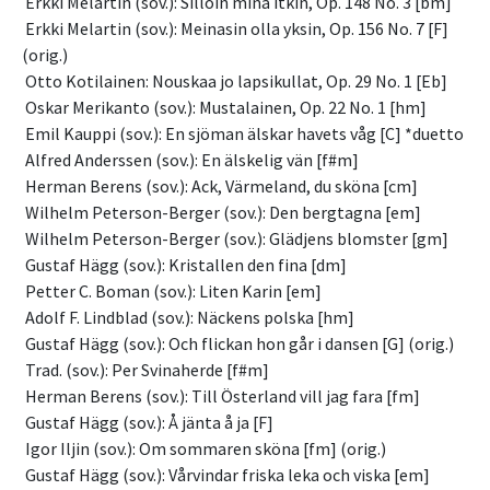
 Erkki Melartin (sov.): Silloin minä itkin, Op. 148 No. 3 [bm]
 Erkki Melartin (sov.): Meinasin olla yksin, Op. 156 No. 7 [F] 
(orig.)
 Otto Kotilainen: Nouskaa jo lapsikullat, Op. 29 No. 1 [Eb]
 Oskar Merikanto (sov.): Mustalainen, Op. 22 No. 1 [hm]
 Emil Kauppi (sov.): En sjöman älskar havets våg [C] *duetto
 Alfred Anderssen (sov.): En älskelig vän [f#m]
 Herman Berens (sov.): Ack, Värmeland, du sköna [cm]
 Wilhelm Peterson-Berger (sov.): Den bergtagna [em]
 Wilhelm Peterson-Berger (sov.): Glädjens blomster [gm]
 Gustaf Hägg (sov.): Kristallen den fina [dm]
 Petter C. Boman (sov.): Liten Karin [em]
 Adolf F. Lindblad (sov.): Näckens polska [hm]
 Gustaf Hägg (sov.): Och flickan hon går i dansen [G] (orig.)
 Trad. (sov.): Per Svinaherde [f#m]
 Herman Berens (sov.): Till Österland vill jag fara [fm]
 Gustaf Hägg (sov.): Å jänta å ja [F]
 Igor Iljin (sov.): Om sommaren sköna [fm] (orig.)
 Gustaf Hägg (sov.): Vårvindar friska leka och viska [em]