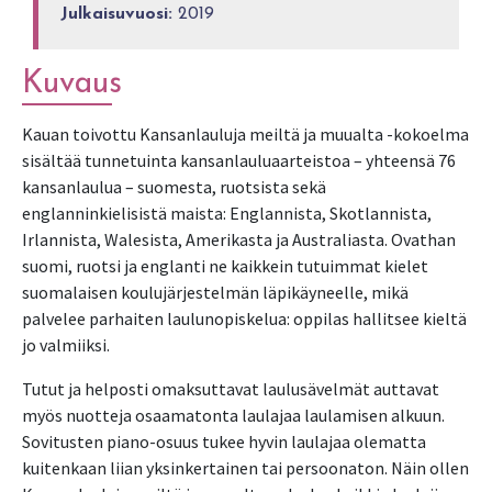
Julkaisuvuosi:
2019
Kuvaus
Kauan toivottu Kansanlauluja meiltä ja muualta -kokoelma 
sisältää tunnetuinta kansanlauluaarteistoa – yhteensä 76 
kansanlaulua – suomesta, ruotsista sekä 
englanninkielisistä maista: Englannista, Skotlannista, 
Irlannista, Walesista, Amerikasta ja Australiasta. Ovathan 
suomi, ruotsi ja englanti ne kaikkein tutuimmat kielet 
suomalaisen koulujärjestelmän läpikäyneelle, mikä 
palvelee parhaiten laulunopiskelua: oppilas hallitsee kieltä 
jo valmiiksi.
Tutut ja helposti omaksuttavat laulusävelmät auttavat 
myös nuotteja osaamatonta laulajaa laulamisen alkuun. 
Sovitusten piano-osuus tukee hyvin laulajaa olematta 
kuitenkaan liian yksinkertainen tai persoonaton. Näin ollen 