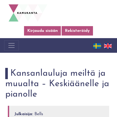
Kirjaudu sisään
Rekisteröidy
Kansanlauluja meiltä ja
muualta – Keskiäänelle ja
pianolle
Julkaisija:
Bells