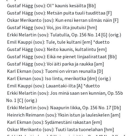
 Gustaf Hägg (sov.): Ol'' kaunis kesäilta [Bb]
 Gustaf Hägg (sov.): Metsän puita tuuli tuudittaa [F]
 Oskar Merikanto (sov.): Kun ensi kerran silmäs näin [F]
 Gustaf Hägg (sov.): Voi, jos ilta joutuisi [hm]
 Erkki Melartin (sov.): Tulatulla, Op. 156 No. 14 [G] (orig.)
 Emil Kauppi (sov.): Tule, tule kultani [em] *duetto
 Gustaf Hägg (sov.): Neito kaunis, kultalintu [em]
 Gustaf Hägg (sov.): Eikä ne pienet linjaalirattaat [Bb]
 Gustaf Hägg (sov.): Voi äiti parka ja raukka [am]
 Karl Ekman (sov.): Tuomi on virran reunalla [D]
 Karl Ekman (sov.): Iso lintu, merikotka [dm] (orig.)
 Emil Kauppi (sov.): Lauantaki-ilta [A] *duetto
 Erkki Melartin (sov.): Jos minä saan sen kunnian, Op. 55b 
No. 1 [C] (orig.)
 Erkki Melartin (sov.): Naapurin likka, Op. 156 No. 17 [Db]
 Heinrich Reimann (sov.): Yksin istun ja lauleskelen [am]
 Karl Ekman (sov.): Sydämestäni rakastan [em]
 Oskar Merikanto (sov.): Tuuti lasta tuonelahan [hm]