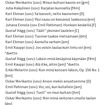
 Oskar Merikanto (sov.): Minun kultani kaunis on [gm]
 Juha Hakulinen (sov.): Karjalan kunnailla [f#m]
 Karl Ekman (sov.): Sä kasvoit, neito kaunoinen [D]
 Karl Ekman (sov.): Yksi ruusu on kasvanut laaksossa [em]
 Juhana Ennola (sov. Emil Pahlman): Honkain keskellä [F]
 Gustaf Hägg (sov.): Tääll'' yksinäni laulelen [C]
 Karl Ekman (sov.): Tuonne taakse metsämaan [dm]
 Karl Ekman (sov.): Aamulla varhain [am]
 Emil Kauppi (sov.): Jos voisin laulaa kuin lintu voi [em] 
*duetto
 Gustaf Hägg (sov.): Läksin minä kesäyönä käymään [f#m]
 Emil Kauppi (sov.): Älä itke, äitini [am] *duetto
 Erkki Melartin (sov.): Kun minä kotoani läksin, Op. 156 No. 1 
[bm]
 Oskar Merikanto (sov.): Arvon mekin ansaitsemme [D]
 Emil Pahlman (sov.): Voi, voi, kun kullallein [am]
 Gustaf Hägg (sov.): Tuoll'' on mun kultani [hm]
 Oskar Merikanto (sov.): Niin minä neitonen sinulle laulan 
[dm]