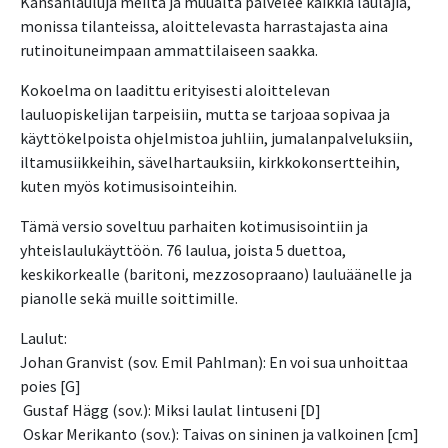
Kansanlauluja meiltä ja muualta palvelee kaikkia laulajia, 
monissa tilanteissa, aloittelevasta harrastajasta aina 
rutinoituneimpaan ammattilaiseen saakka.
Kokoelma on laadittu erityisesti aloittelevan 
lauluopiskelijan tarpeisiin, mutta se tarjoaa sopivaa ja 
käyttökelpoista ohjelmistoa juhliin, jumalanpalveluksiin, 
iltamusiikkeihin, sävelhartauksiin, kirkkokonsertteihin, 
kuten myös kotimusisointeihin.
Tämä versio soveltuu parhaiten kotimusisointiin ja 
yhteislaulukäyttöön. 76 laulua, joista 5 duettoa, 
keskikorkealle (baritoni, mezzosopraano) lauluäänelle ja 
pianolle sekä muille soittimille.
Laulut:
Johan Granvist (sov. Emil Pahlman): En voi sua unhoittaa 
poies [G]
 Gustaf Hägg (sov.): Miksi laulat lintuseni [D]
 Oskar Merikanto (sov.): Taivas on sininen ja valkoinen [cm]