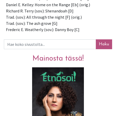
 Daniel E. Kelley: Home on the Range [Eb] (orig.)
 Richard R. Terry (sov.): Shenandoah [D]
 Trad. (sov.): All through the night [F] (orig.)
 Trad. (sov.): The ash grove [G]
 Frederic E. Weatherly (sov.): Danny Boy [C]
Haku
Mainosta tässä!