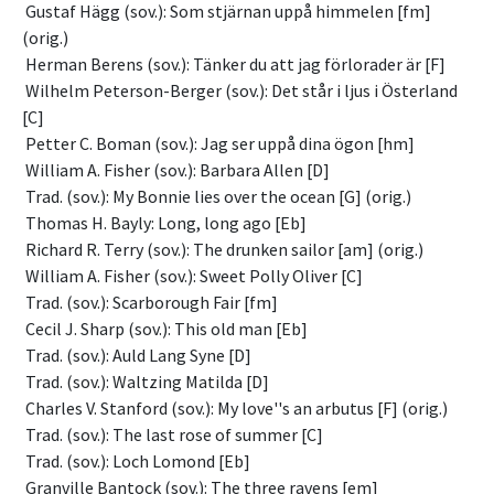
 Gustaf Hägg (sov.): Som stjärnan uppå himmelen [fm] 
(orig.)
 Herman Berens (sov.): Tänker du att jag förlorader är [F]
 Wilhelm Peterson-Berger (sov.): Det står i ljus i Österland 
[C]
 Petter C. Boman (sov.): Jag ser uppå dina ögon [hm]
 William A. Fisher (sov.): Barbara Allen [D]
 Trad. (sov.): My Bonnie lies over the ocean [G] (orig.)
 Thomas H. Bayly: Long, long ago [Eb]
 Richard R. Terry (sov.): The drunken sailor [am] (orig.)
 William A. Fisher (sov.): Sweet Polly Oliver [C]
 Trad. (sov.): Scarborough Fair [fm]
 Cecil J. Sharp (sov.): This old man [Eb]
 Trad. (sov.): Auld Lang Syne [D]
 Trad. (sov.): Waltzing Matilda [D]
 Charles V. Stanford (sov.): My love''s an arbutus [F] (orig.)
 Trad. (sov.): The last rose of summer [C]
 Trad. (sov.): Loch Lomond [Eb]
 Granville Bantock (sov.): The three ravens [em]