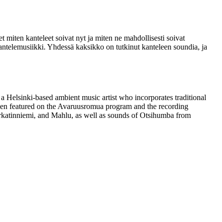
 miten kanteleet soivat nyt ja miten ne mahdollisesti soivat
kantelemusiikki. Yhdessä kaksikko on tutkinut kanteleen soundia, ja
a Helsinki-based ambient music artist who incorporates traditional
 been featured on the Avaruusromua program and the recording
rkatinniemi, and Mahlu, as well as sounds of Otsihumba from