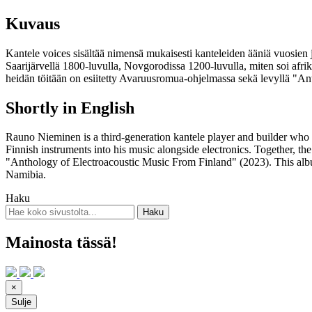
Kuvaus
Kantele voices sisältää nimensä mukaisesti kanteleiden ääniä vuosien j
Saarijärvellä 1800-luvulla, Novgorodissa 1200-luvulla, miten soi afrik
heidän töitään on esiitetty Avaruusromua-ohjelmassa sekä levyllä "A
Shortly in English
Rauno Nieminen is a third-generation kantele player and builder who h
Finnish instruments into his music alongside electronics. Together, t
"Anthology of Electroacoustic Music From Finland" (2023). This alb
Namibia.
Haku
Mainosta tässä!
×
Sulje