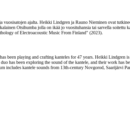
a vuosisatojen ajalta. Heikki Lindgren ja Rauno Nieminen ovat tutkineet
kalainen Otsihumba jolla on ikää jo vuosituhansia tai sarvella soitettu 
nthology of Electroacoustic Music From Finland" (2023).
as been playing and crafting kanteles for 47 years. Heikki Lindgren is 
he duo has been exploring the sound of the kantele, and their work has
um includes kantele sounds from 13th-century Novgorod, Saarijärvi Pa