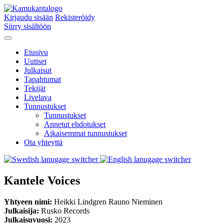
Kirjaudu sisään
Rekisteröidy
Siirry sisältöön
Etusivu
Uutiset
Julkaisut
Tapahtumat
Tekijät
Livelava
Tunnustukset
Tunnustukset
Annetut ehdotukset
Aikaisemmat tunnustukset
Ota yhteyttä
Kantele Voices
Yhtyeen nimi:
Heikki Lindgren Rauno Nieminen
Julkaisija:
Rusko Records
Julkaisuvuosi:
2023