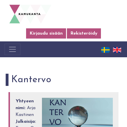
Kirjaudu sisään
Rekisteröidy
Kantervo
Yhtyeen
nimi:
Arja
Kastinen
Julkaisija: