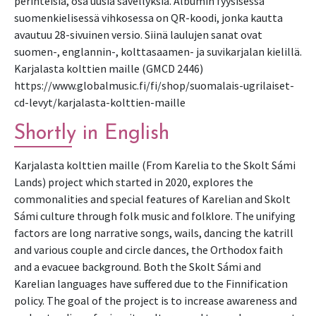
perinteisiä, osa uusia sävellyksiä. Albumin fyysisessä 
suomenkielisessä vihkosessa on QR-koodi, jonka kautta 
avautuu 28-sivuinen versio. Siinä laulujen sanat ovat 
suomen-, englannin-, kolttasaamen- ja suvikarjalan kielillä.

Karjalasta kolttien maille (GMCD 2446)

https://www.globalmusic.fi/fi/shop/suomalais-ugrilaiset-
cd-levyt/karjalasta-kolttien-maille
Shortly in English
Karjalasta kolttien maille (From Karelia to the Skolt Sámi 
Lands) project which started in 2020, explores the 
commonalities and special features of Karelian and Skolt 
Sámi culture through folk music and folklore. The unifying 
factors are long narrative songs, wails, dancing the katrill 
and various couple and circle dances, the Orthodox faith 
and a evacuee background. Both the Skolt Sámi and 
Karelian languages ​​have suffered due to the Finnification 
policy. The goal of the project is to increase awareness and 