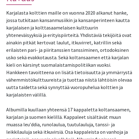
Karjalasta kolttien maille on vuonna 2020 alkanut hanke, 
jossa tutkitaan kansanmusiikin ja kansanperinteen kautta 
karjalaisen ja kolttasaamelaisen kulttuurin 
yhteneväisyyksiä ja erityispiirteitä. Yhdistäviä tekijöitä ovat 
ainakin pitkät kertovat laulut, itkuvirret, katrillin sekä 
erilaisten pari- ja piiritanssien tanssiminen, ortodoksinen 
usko sekä evakkotausta. Sekä koltansaamen että karjalan 
kieli on kärsinyt suomalaistamispolitiikan vuoksi. 
Hankkeen tavoitteena on lisätä tietoisuutta ja ymmärrystä 
vähemmistökulttuureista ja tuottaa niistä lähtöisin olevaa 
uutta taidetta sekä synnyttää vuoropuhelua kolttien ja 
karjalaisten välillä.

Albumilla kuullaan yhteensä 17 kappaletta koltansaamen, 
karjalan ja suomen kielillä. Kappaleet sisältävät muun 
muassa leuʹddia, runolaulua, tuutulauluja, tanssi- ja 
leikkilauluja sekä itkuvirsiä. Osa kappaleista on vanhoja ja 