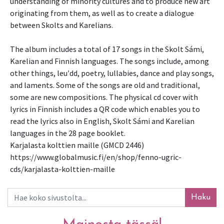
understanding of minority cultures and to produce new art 
originating from them, as well as to create a dialogue 
between Skolts and Karelians.

The album includes a total of 17 songs in the Skolt Sámi, 
Karelian and Finnish languages. The songs include, among 
other things, leuʹdd, poetry, lullabies, dance and play songs, 
and laments. Some of the songs are old and traditional, 
some are new compositions. The physical cd cover with 
lyrics in Finnish includes a QR code which enables you to 
read the lyrics also in English, Skolt Sámi and Karelian 
languages in the 28 page booklet.

Karjalasta kolttien maille (GMCD 2446)

https://www.globalmusic.fi/en/shop/fenno-ugric-
cds/karjalasta-kolttien-maille
Haku