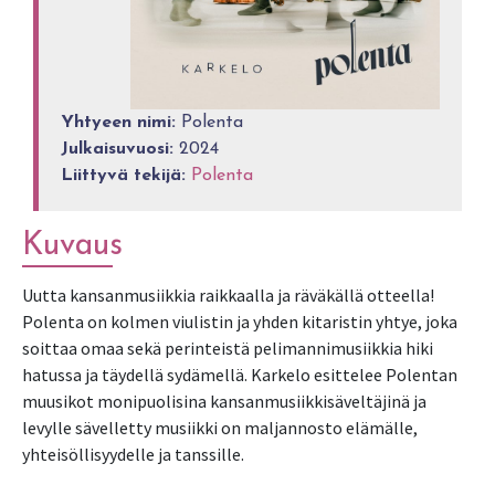
Yhtyeen nimi:
Polenta
Julkaisuvuosi:
2024
Liittyvä tekijä:
Polenta
Kuvaus
Uutta kansanmusiikkia raikkaalla ja räväkällä otteella! 
Polenta on kolmen viulistin ja yhden kitaristin yhtye, joka 
soittaa omaa sekä perinteistä pelimannimusiikkia hiki 
hatussa ja täydellä sydämellä. Karkelo esittelee Polentan 
muusikot monipuolisina kansanmusiikkisäveltäjinä ja 
levylle sävelletty musiikki on maljannosto elämälle, 
yhteisöllisyydelle ja tanssille.
