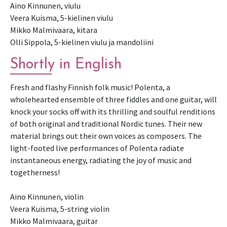
Aino Kinnunen, viulu

Veera Kuisma, 5-kielinen viulu

Mikko Malmivaara, kitara

Olli Sippola, 5-kielinen viulu ja mandoliini
Shortly in English
Fresh and flashy Finnish folk music! Polenta, a 
wholehearted ensemble of three fiddles and one guitar, will 
knock your socks off with its thrilling and soulful renditions 
of both original and traditional Nordic tunes. Their new 
material brings out their own voices as composers. The 
light-footed live performances of Polenta radiate 
instantaneous energy, radiating the joy of music and 
togetherness!

Aino Kinnunen, violin

Veera Kuisma, 5-string violin

Mikko Malmivaara, guitar
