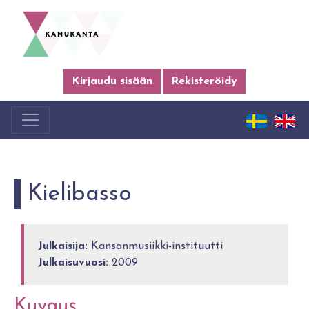
Kirjaudu sisään
Rekisteröidy
Kielibasso
Julkaisija:
Kansanmusiikki-instituutti
Julkaisuvuosi:
2009
Kuvaus