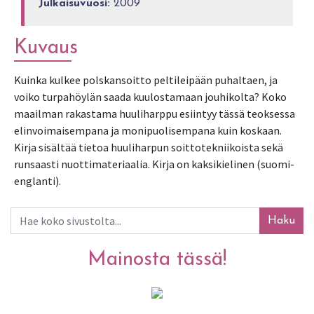
Julkaisuvuosi:
2009
Kuvaus
Kuinka kulkee polskansoitto peltileipään puhaltaen, ja 
voiko turpahöylän saada kuulostamaan jouhikolta? Koko 
maailman rakastama huuliharppu esiintyy tässä teoksessa 
elinvoimaisempana ja monipuolisempana kuin koskaan. 
Kirja sisältää tietoa huuliharpun soittotekniikoista sekä 
runsaasti nuottimateriaalia. Kirja on kaksikielinen (suomi-
englanti).
Haku
Mainosta tässä!