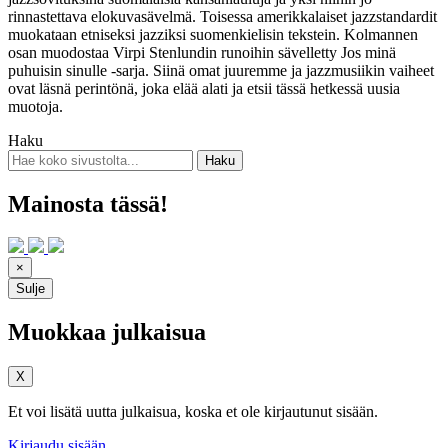
rinnastettava elokuvasävelmä. Toisessa amerikkalaiset jazzstandardit
muokataan etniseksi jazziksi suomenkielisin tekstein. Kolmannen
osan muodostaa Virpi Stenlundin runoihin sävelletty Jos minä
puhuisin sinulle -sarja. Siinä omat juuremme ja jazzmusiikin vaiheet
ovat läsnä perintönä, joka elää alati ja etsii tässä hetkessä uusia
muotoja.
Haku
Mainosta tässä!
×
Sulje
Muokkaa julkaisua
X
Et voi lisätä uutta julkaisua, koska et ole kirjautunut sisään.
Kirjaudu sisään