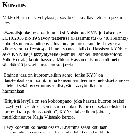
Kuvaus
Mikko Hassisen sävellyksiä ja sovituksia sisältävä etnisen jazzin
levy.
35-vuotisjuhlavuotensa kunniaksi Naiskuoro KYN julkaisee ke
26.10.2016 klo 19 Savoy-teatterissa (Kasarmikatu 46-48, Helsinki)
kahdeksannen äänitteensä, Jos minä puhuisin sinulle. Levy sisältää
viime vuonna Teosto-palkinnon saaneen Mikko Hassisen KYN:lle
sekä KYN:lle ja jazzyhtyeelle (Manuel Dunkel, tenorisaksofoni;
Ville Herrala, kontrabasso ja Mikko Hassinen, lyömäsoittimet)
säveltämää ja sovittamaa etnistä jazzia.
Etninen jazz on kuoromusiikin genre, jonka KYN on
tilausteoksillaan luonut. Siinä kansanperinteemme melodiset ainekset
ja tekstit sekä nykyrunous yhdistyvät jazzrytmiikkaan ja -
harmoniaan.
“Erityistä levyllä on sen kokoonpano, joka haastaa kuoron osaksi
jazzyhtyettä, yhdeksi sen instrumentiksi. Kuoro on sekä solisti että
harmonia- ja perkussiosoitin”, KYN:n taiteellinen johtaja,
musiikkineuvos Kaija Viitasalo kertoo.
Levy koostuu kolmesta osasta. Ensimmäisessä kuullaan
jazzsovituksina suomalaisia kansanlauluja ja yksi niihin jo