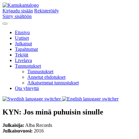
Kirjaudu sisään
Rekisteröidy
Siirry sisältöön
Etusivu
Uutiset
Julkaisut
Tapahtumat
Tekijät
Livelava
Tunnustukset
Tunnustukset
Annetut ehdotukset
Aikaisemmat tunnustukset
Ota yhteyttä
KYN: Jos minä puhuisin sinulle
Julkaisija:
Alba Records
Julkaisuvuosi:
2016