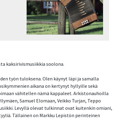
ta kaksirivismusiikkia soolona. 

en työn tuloksena. Olen käynyt läpi ja samalla 
uosikymmenien aikana on kertynyt hyllyille sekä 
soimaan vähitellen nämä kappaleet. Arkistonauhoilla 
llymäen, Samuel Elomaan, Veikko Turjan, Teppo 
ikki. Levyllä olevat tulkinnat ovat kuitenkin omiani, 
yliä. Tällainen on Markku Lepistön perinteinen 