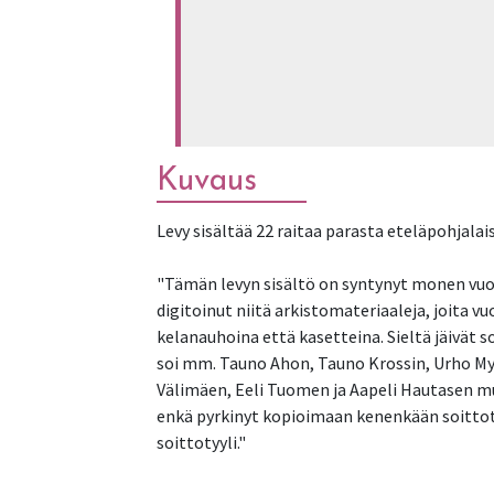
Kuvaus
Levy sisältää 22 raitaa parasta eteläpohjalais
"Tämän levyn sisältö on syntynyt monen vuod
digitoinut niitä arkistomateriaaleja, joita v
kelanauhoina että kasetteina. Sieltä jäivät 
soi mm. Tauno Ahon, Tauno Krossin, Urho My
Välimäen, Eeli Tuomen ja Aapeli Hautasen musi
enkä pyrkinyt kopioimaan kenenkään soittoty
soittotyyli."