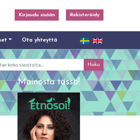
Kirjaudu sisään
Rekisteröidy
set
Ota yhteyttä
ku
Mainosta tässä!