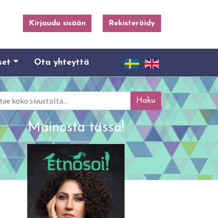
Kirjaudu sisään
Rekisteröidy
set
Ota yhteyttä
ku
Mainosta tässä!