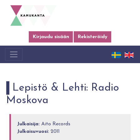
Kirjaudu sisään
Rekisteröidy
Lepistö & Lehti: Radio
Moskova
Julkaisija:
Aito Records
Julkaisuvuosi:
2011