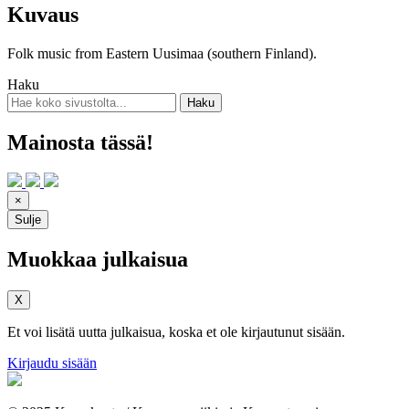
Kuvaus
Folk music from Eastern Uusimaa (southern Finland).
Haku
Mainosta tässä!
×
Sulje
Muokkaa julkaisua
X
Et voi lisätä uutta julkaisua, koska et ole kirjautunut sisään.
Kirjaudu sisään