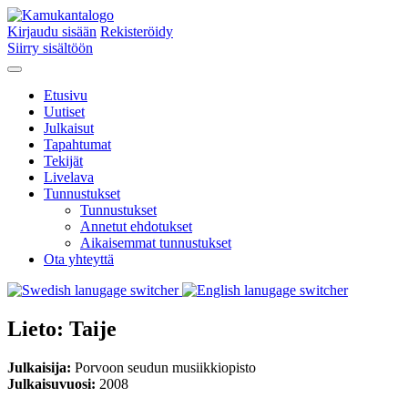
Kirjaudu sisään
Rekisteröidy
Siirry sisältöön
Etusivu
Uutiset
Julkaisut
Tapahtumat
Tekijät
Livelava
Tunnustukset
Tunnustukset
Annetut ehdotukset
Aikaisemmat tunnustukset
Ota yhteyttä
Lieto: Taije
Julkaisija:
Porvoon seudun musiikkiopisto
Julkaisuvuosi:
2008