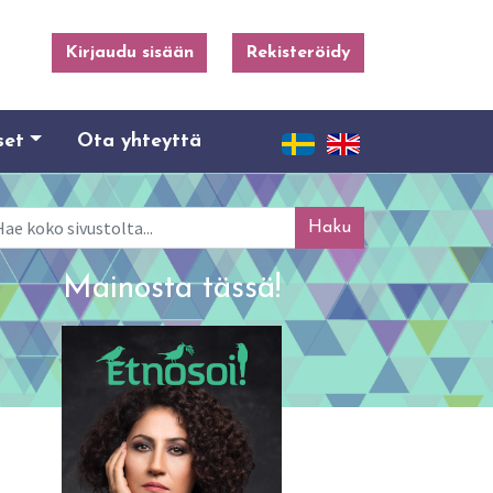
Kirjaudu sisään
Rekisteröidy
set
Ota yhteyttä
ku
Mainosta tässä!