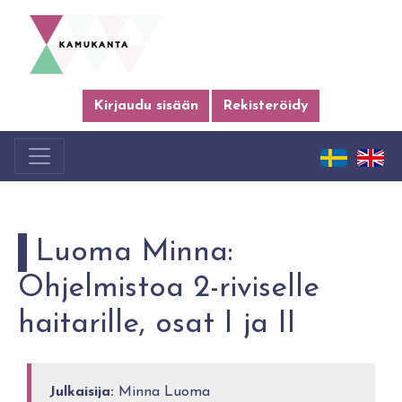
Kirjaudu sisään
Rekisteröidy
Luoma Minna:
Ohjelmistoa 2-riviselle
haitarille, osat I ja II
Julkaisija:
Minna Luoma