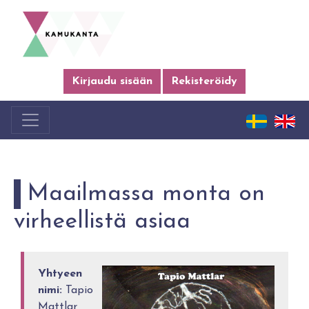
Kirjaudu sisään
Rekisteröidy
Maailmassa monta on
virheellistä asiaa
Yhtyeen
nimi:
Tapio
Mattlar