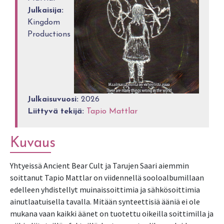
Julkaisija:
Kingdom
Productions
Julkaisuvuosi:
2026
Liittyvä tekijä:
Tapio Mattlar
Kuvaus
Yhtyeissä Ancient Bear Cult ja Tarujen Saari aiemmin 
soittanut Tapio Mattlar on viidennellä sooloalbumillaan 
edelleen yhdistellyt muinaissoittimia ja sähkösoittimia 
ainutlaatuisella tavalla. Mitään synteettisiä ääniä ei ole 
mukana vaan kaikki äänet on tuotettu oikeilla soittimilla ja 