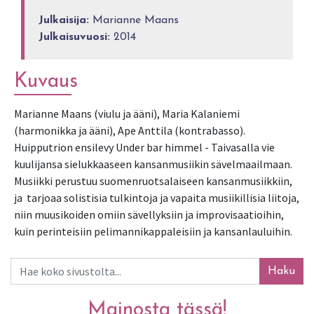
Julkaisija:
Marianne Maans
Julkaisuvuosi:
2014
Kuvaus
Marianne Maans (viulu ja ääni), Maria Kalaniemi 
(harmonikka ja ääni), Ape Anttila (kontrabasso). 
Huipputrion ensilevy Under bar himmel - Taivasalla vie 
kuulijansa sielukkaaseen kansanmusiikin sävelmaailmaan.  
Musiikki perustuu suomenruotsalaiseen kansanmusiikkiin, 
ja  tarjoaa solistisia tulkintoja ja vapaita musiikillisia liitoja, 
niin muusikoiden omiin sävellyksiin ja improvisaatioihin, 
kuin perinteisiin pelimannikappaleisiin ja kansanlauluihin.
Haku
Mainosta tässä!