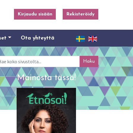
Kirjaudu sisään
Rekisteröidy
set
Ota yhteyttä
ku
Mainosta tässä!