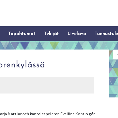
Tapahtumat
Tekijät
Livelava
Tunnustuk
Ha
orenkylässä
ja Mattlar och kantelespelaren Eveliina Kontio går 