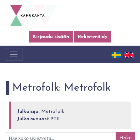
Kirjaudu sisään
Rekisteröidy
Metrofolk: Metrofolk
Julkaisija:
Metrofolk
Julkaisuvuosi:
2011
Haku