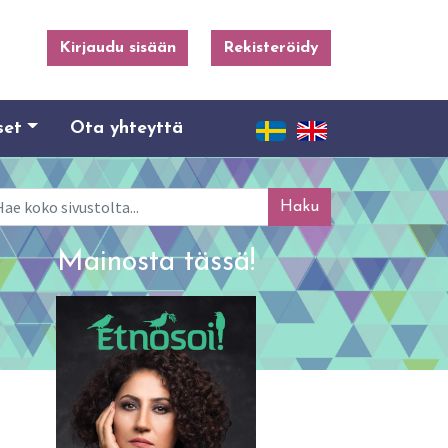
Kirjaudu sisään
Rekisteröidy
set
Ota yhteyttä
ku
Mainosta tässä!