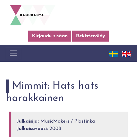
Kirjaudu sisään
Rekisteröidy
Mimmit: Hats hats
harakkainen
Julkaisija:
MusicMakers / Plastinka
Julkaisuvuosi:
2008