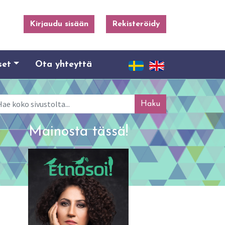
Kirjaudu sisään
Rekisteröidy
set
Ota yhteyttä
ku
Mainosta tässä!