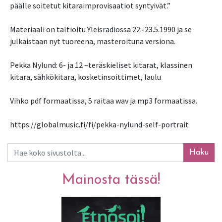
päälle soitetut kitaraimprovisaatiot syntyivät.”

Materiaali on taltioitu Yleisradiossa 22.-23.5.1990 ja se 
julkaistaan nyt tuoreena, masteroituna versiona.

Pekka Nylund: 6- ja 12 –teräskieliset kitarat, klassinen 
kitara, sähkökitara, kosketinsoittimet, laulu

Vihko pdf formaatissa, 5 raitaa wav ja mp3 formaatissa.

https://globalmusic.fi/fi/pekka-nylund-self-portrait
Haku
Mainosta tässä!