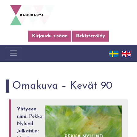
Kirjaudu sisään
Rekisteröidy
Omakuva – Kevät 90
Yhtyeen
nimi:
Pekka
Nylund
Julkaisija: