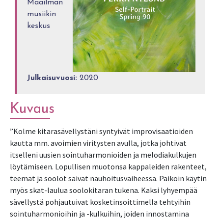
Maailman
musiikin
keskus
Julkaisuvuosi:
2020
Kuvaus
”Kolme kitarasävellystäni syntyivät improvisaatioiden 
kautta mm. avoimien viritysten avulla, jotka johtivat 
itselleni uusien sointuharmonioiden ja melodiakulkujen 
löytämiseen. Lopullisen muotonsa kappaleiden rakenteet, 
teemat ja soolot saivat nauhoitusvaiheessa. Paikoin käytin 
myös skat-laulua soolokitaran tukena. Kaksi lyhyempää 
sävellystä pohjautuivat kosketinsoittimella tehtyihin 
sointuharmonioihin ja -kulkuihin, joiden innostamina 