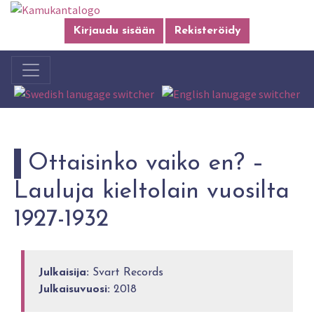
Kirjaudu sisään
Rekisteröidy
Ottaisinko vaiko en? –
Lauluja kieltolain vuosilta
1927-1932
Julkaisija:
Svart Records
Julkaisuvuosi:
2018