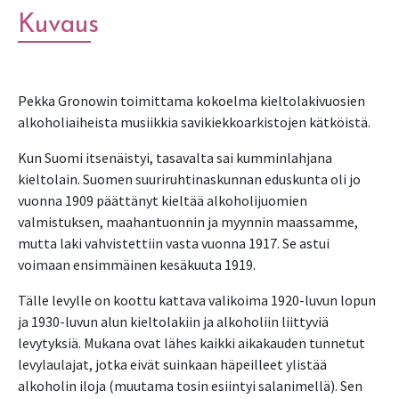
Kuvaus
Pekka Gronowin toimittama kokoelma kieltolakivuosien 
alkoholiaiheista musiikkia savikiekkoarkistojen kätköistä.
Kun Suomi itsenäistyi, tasavalta sai kumminlahjana 
kieltolain. Suomen suuriruhtinaskunnan eduskunta oli jo 
vuonna 1909 päättänyt kieltää alkoholijuomien 
valmistuksen, maahantuonnin ja myynnin maassamme, 
mutta laki vahvistettiin vasta vuonna 1917. Se astui 
voimaan ensimmäinen kesäkuuta 1919.
Tälle levylle on koottu kattava valikoima 1920-luvun lopun 
ja 1930-luvun alun kieltolakiin ja alkoholiin liittyviä 
levytyksiä. Mukana ovat lähes kaikki aikakauden tunnetut 
levylaulajat, jotka eivät suinkaan häpeilleet ylistää 
alkoholin iloja (muutama tosin esiintyi salanimellä). Sen 