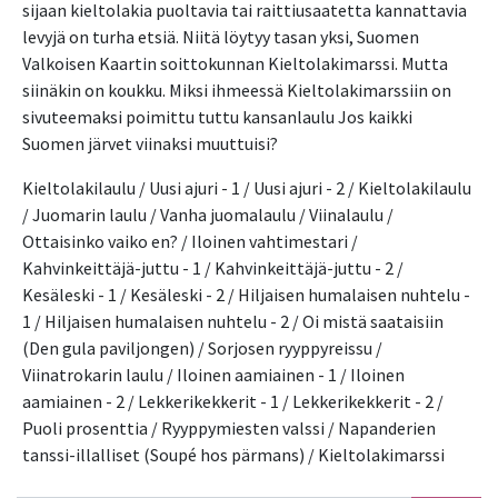
sijaan kieltolakia puoltavia tai raittiusaatetta kannattavia 
levyjä on turha etsiä. Niitä löytyy tasan yksi, Suomen 
Valkoisen Kaartin soittokunnan Kieltolakimarssi. Mutta 
siinäkin on koukku. Miksi ihmeessä Kieltolakimarssiin on 
sivuteemaksi poimittu tuttu kansanlaulu Jos kaikki 
Suomen järvet viinaksi muuttuisi?
Kieltolakilaulu / Uusi ajuri - 1 / Uusi ajuri - 2 / Kieltolakilaulu 
/ Juomarin laulu / Vanha juomalaulu / Viinalaulu / 
Ottaisinko vaiko en? / Iloinen vahtimestari / 
Kahvinkeittäjä-juttu - 1 / Kahvinkeittäjä-juttu - 2 / 
Kesäleski - 1 / Kesäleski - 2 / Hiljaisen humalaisen nuhtelu - 
1 / Hiljaisen humalaisen nuhtelu - 2 / Oi mistä saataisiin 
(Den gula paviljongen) / Sorjosen ryyppyreissu / 
Viinatrokarin laulu / Iloinen aamiainen - 1 / Iloinen 
aamiainen - 2 / Lekkerikekkerit - 1 / Lekkerikekkerit - 2 / 
Puoli prosenttia / Ryyppymiesten valssi / Napanderien 
tanssi-illalliset (Soupé hos pärmans) / Kieltolakimarssi