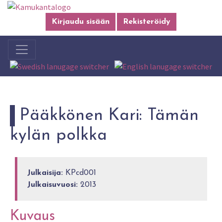
Kirjaudu sisään
Rekisteröidy
Pääkkönen Kari: Tämän
kylän polkka
Julkaisija:
KPcd001
Julkaisuvuosi:
2013
Kuvaus