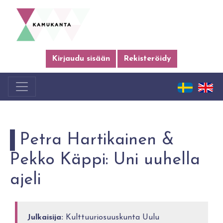
Kirjaudu sisään
Rekisteröidy
Petra Hartikainen &
Pekko Käppi: Uni uuhella
ajeli
Julkaisija:
Kulttuuriosuuskunta Uulu