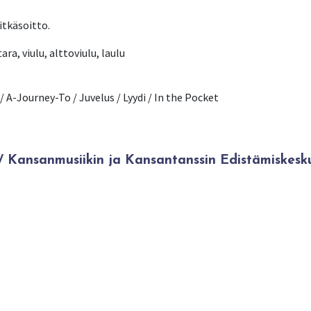
tkäsoitto.
ra, viulu, alttoviulu, laulu
/ A-Journey-To / Juvelus / Lyydi / In the Pocket
Kansanmusiikin ja Kansantanssin Edistämiskesk