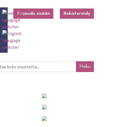
Kirjaudu sisään
Rekisteröidy
ku
Mainosta tässä!