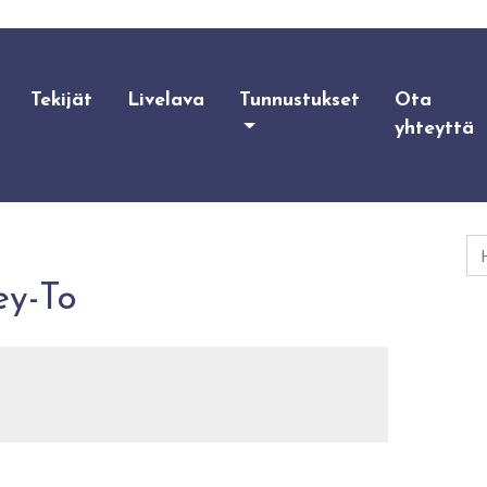
Tekijät
Livelava
Tunnustukset
Ota
yhteyttä
Ha
ey-To