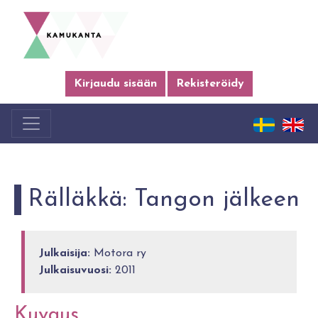
Kirjaudu sisään
Rekisteröidy
Rälläkkä: Tangon jälkeen
Julkaisija:
Motora ry
Julkaisuvuosi:
2011
Kuvaus