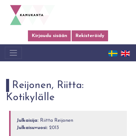
Kirjaudu sisään
Rekisteröidy
Reijonen, Riitta:
Kotikylälle
Julkaisija:
Riitta Reijonen
Julkaisuvuosi:
2013