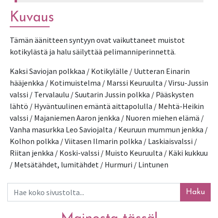
Kuvaus
Tämän äänitteen syntyyn ovat vaikuttaneet muistot 
kotikylästä ja halu säilyttää pelimanniperinnettä.
Kaksi Saviojan polkkaa / Kotikylälle / Uutteran Einarin 
hääjenkka / Kotimuistelma / Marssi Keuruulta / Virsu-Jussin 
valssi / Tervalaulu / Suutarin Jussin polkka / Pääskysten 
lähtö / Hyväntuulinen emäntä aittapolulla / Mehtä-Heikin 
valssi / Majaniemen Aaron jenkka / Nuoren miehen elämä / 
Vanha masurkka Leo Saviojalta / Keuruun mummun jenkka / 
Kolhon polkka / Viitasen Ilmarin polkka / Laskiaisvalssi / 
Riitan jenkka / Koski-valssi / Muisto Keuruulta / Käki kukkuu 
/ Metsätähdet, lumitähdet / Hurmuri / Lintunen
Haku