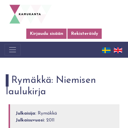
Kirjaudu sisään
Rekisteröidy
Rymäkkä: Niemisen
laulukirja
Julkaisija:
Rymäkkä
Julkaisuvuosi:
2011