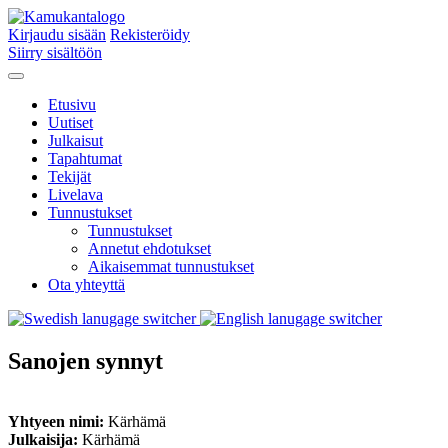
Kirjaudu sisään
Rekisteröidy
Siirry sisältöön
Etusivu
Uutiset
Julkaisut
Tapahtumat
Tekijät
Livelava
Tunnustukset
Tunnustukset
Annetut ehdotukset
Aikaisemmat tunnustukset
Ota yhteyttä
Sanojen synnyt
Yhtyeen nimi:
Kärhämä
Julkaisija:
Kärhämä