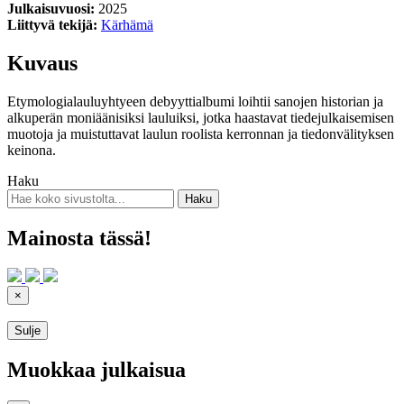
Julkaisuvuosi:
2025
Liittyvä tekijä:
Kärhämä
Kuvaus
Etymologialauluyhtyeen debyyttialbumi loihtii sanojen historian ja
alkuperän moniäänisiksi lauluiksi, jotka haastavat tiedejulkaisemisen
muotoja ja muistuttavat laulun roolista kerronnan ja tiedonvälityksen
keinona.
Haku
Mainosta tässä!
×
Sulje
Muokkaa julkaisua