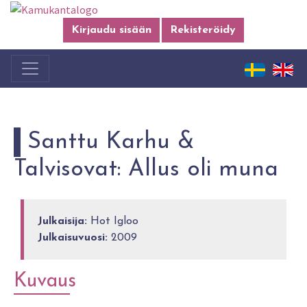
Kirjaudu sisään
Rekisteröidy
Santtu Karhu &
Talvisovat: Allus oli muna
Julkaisija:
Hot Igloo
Julkaisuvuosi:
2009
Kuvaus