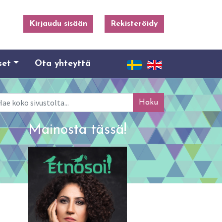
Kirjaudu sisään
Rekisteröidy
set
Ota yhteyttä
ku
Mainosta tässä!