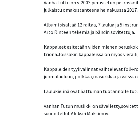
Vanha Tuttu on v. 2003 perustetun petroskoi
julkaistu omakustanteena heinäkuussa 2017.
Albumi sisältää 12 raitaa, 7 laulua ja 5 instr
Arto Rinteen tekemiä ja bändin sovitettuja.
Kappaleet esitetään viiden miehen peruskok
triona.Joissakin kappaleissa on myös vierailij
Kappaleiden tyylivalinnat vaihtelevat folk-r
juomalauluun, polkkaa,masurkkaa ja valssia
Laulukielinä ovat Sattuman tuotannolle tut
Vanhan Tutun musiikki on sävelletty,sovitett
suunnitellut Aleksei Maksimov.