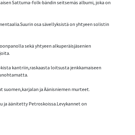
laisen Sattuma-folk-bändin seitsemäs albumi, joka on 
umentaalia.Suurin osa sävellyksistä on yhtyeen solistin 
oonpanolla sekä yhtyeen alkuperäisjäsenien 
oita.
okista kantriin,raskaasta loitsusta jenkkamaiseen 
 unohtamatta.
ut suomen,karjalan ja Äänisniemen murteet.
u ja äänitetty Petroskoissa.Levykannet on 