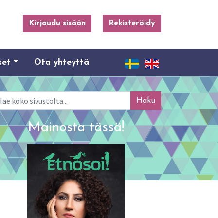
Kirjaudu sisään
Rekisteröidy
set
Ota yhteyttä
ku
Mainosta tässä!