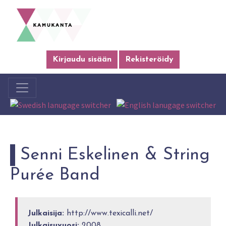
Kirjaudu sisään
Rekisteröidy
Senni Eskelinen & String
Purée Band
Julkaisija:
http://www.texicalli.net/
Julkaisuvuosi:
2008