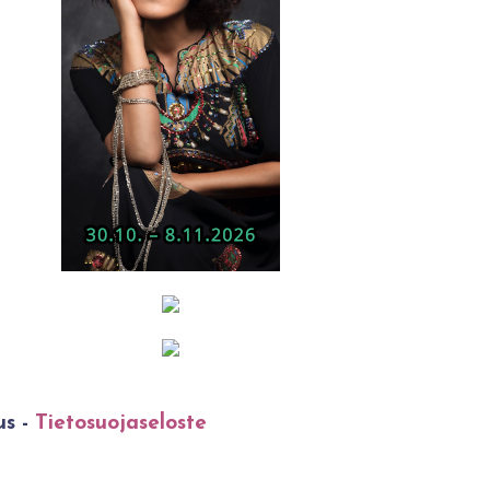
us -
Tietosuojaseloste