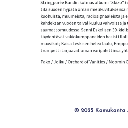
Stringpurée Bandin kolmas albumi ”Skizo” (es
tilaisuuden hypätä oman mielikuvituksens
kuohuista, muumeista, radiosignaaleista ja 
kahdeksan vuoden taival kuuluu vahvoissa ja t
saumattomuudessa. Senni Eskelisen 39-kieli
täydentävät vakiokumppaneiden basisti Kalle Y
muusikot; Kaisa Leskisen heleä laulu, Emppu
trumpetti tarjoavat oman väripalettinsa y
Pako / Joiku / Orchard of Vanities / Moomin 
© 2025 Kamukanta / 