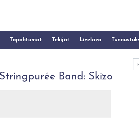
Tapahtumat
Tekijät
Livelava
Tunnustuk
Ha
Stringpurée Band: Skizo