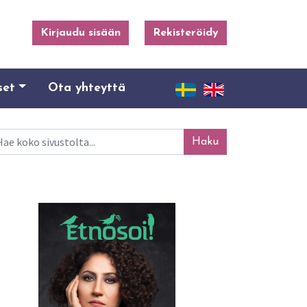
Kirjaudu sisään
Rekisteröidy
set
Ota yhteyttä
ku
Mainosta tässä!