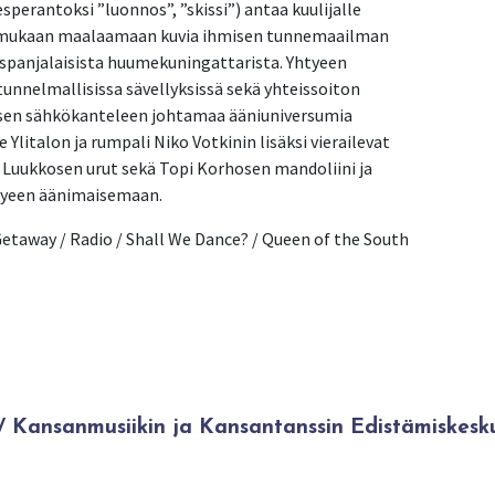
perantoksi ”luonnos”, ”skissi”) antaa kuulijalle 
a mukaan maalaamaan kuvia ihmisen tunnemaailman 
espanjalaisista huumekuningattarista. Yhtyeen 
unnelmallisissa sävellyksissä sekä yhteissoiton 
sen sähkökanteleen johtamaa ääniuniversumia 
litalon ja rumpali Niko Votkinin lisäksi vierailevat 
 Luukkosen urut sekä Topi Korhosen mandoliini ja 
htyeen äänimaisemaan.
Getaway / Radio / Shall We Dance? / Queen of the South
Kansanmusiikin ja Kansantanssin Edistämiskesk