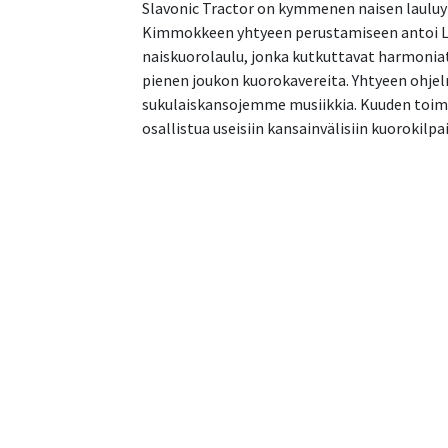
Slavonic Tractor on kymmenen naisen lauluyh
Kimmokkeen yhtyeen perustamiseen antoi Le 
naiskuorolaulu, jonka kutkuttavat harmoni
pienen joukon kuorokavereita. Yhtyeen ohje
sukulaiskansojemme musiikkia. Kuuden toimi
osallistua useisiin kansainvälisiin kuorokilpa