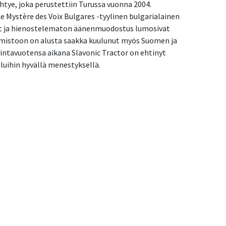
tye, joka perustettiin Turussa vuonna 2004. 
Mystère des Voix Bulgares -tyylinen bulgarialainen 
at ja hienostelematon äänenmuodostus lumosivat 
lmistoon on alusta saakka kuulunut myös Suomen ja 
ntavuotensa aikana Slavonic Tractor on ehtinyt 
iluihin hyvällä menestyksellä. 