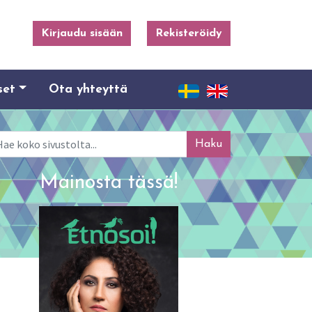
Kirjaudu sisään
Rekisteröidy
set
Ota yhteyttä
ku
Mainosta tässä!