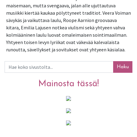
maisemaan, mutta svengaava, jalan alle ujuttautuva 
musiikki kiertää kaukaa pölyttyneet traditiot. Veera Voiman 
sävykäs ja vaikuttava laulu, Roope Aarnion groovaava 
kitara, Emilia Lajusen notkea viulismi sekä yhtyeen vahva 
kolmiääninen laulu luovat omaleimaisen sointimaailman. 
Yhtyeen toisen levyn lyriikat ovat väkevää kalevalaista 
runoutta, sävellykset ja sovitukset ovat yhtyeen käsialaa.
Haku
Mainosta tässä!