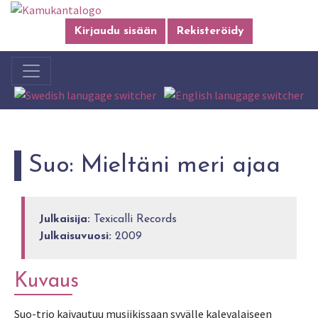
Kirjaudu sisään
Rekisteröidy
Suo: Mieltäni meri ajaa
Julkaisija:
Texicalli Records
Julkaisuvuosi:
2009
Kuvaus
Suo-trio kaivautuu musiikissaan syvälle kalevalaiseen 