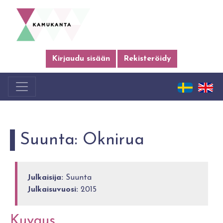
Kirjaudu sisään
Rekisteröidy
Suunta: Oknirua
Julkaisija:
Suunta
Julkaisuvuosi:
2015
Kuvaus