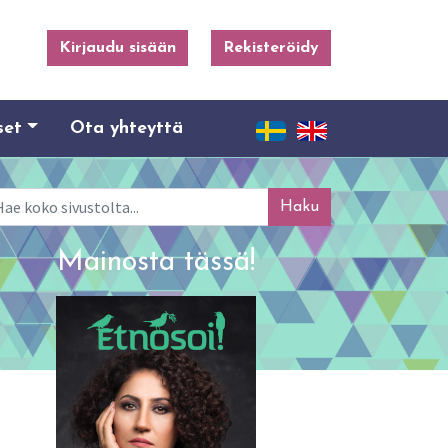
Kirjaudu sisään
Rekisteröidy
set
Ota yhteyttä
ku
Mainosta tässä!