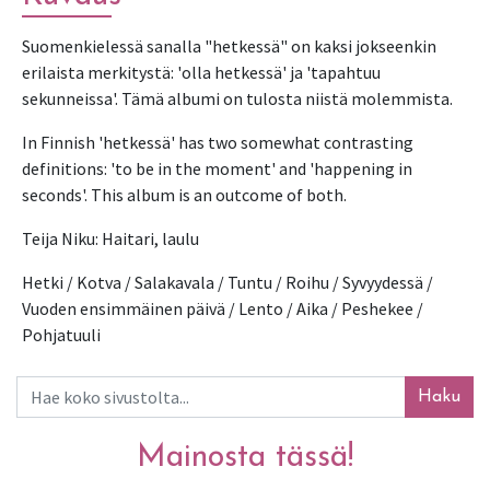
Suomenkielessä sanalla "hetkessä" on kaksi jokseenkin 
erilaista merkitystä: 'olla hetkessä' ja 'tapahtuu 
sekunneissa'. Tämä albumi on tulosta niistä molemmista.
In Finnish 'hetkessä' has two somewhat contrasting 
definitions: 'to be in the moment' and 'happening in 
seconds'. This album is an outcome of both.
Teija Niku: Haitari, laulu
Hetki / Kotva / Salakavala / Tuntu / Roihu / Syvyydessä / 
Vuoden ensimmäinen päivä / Lento / Aika / Peshekee / 
Pohjatuuli
Haku
Mainosta tässä!