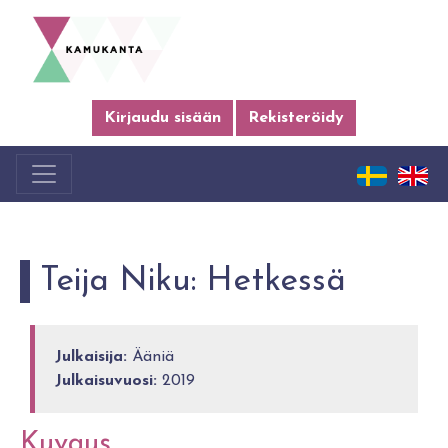
Kirjaudu sisään
Rekisteröidy
Teija Niku: Hetkessä
Julkaisija:
Ääniä
Julkaisuvuosi:
2019
Kuvaus