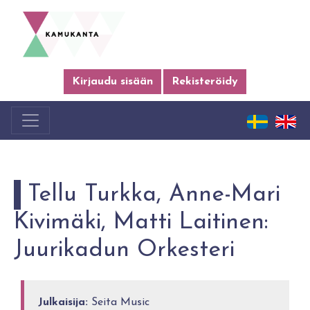
Kirjaudu sisään
Rekisteröidy
Tellu Turkka, Anne-Mari
Kivimäki, Matti Laitinen:
Juurikadun Orkesteri
Julkaisija:
Seita Music