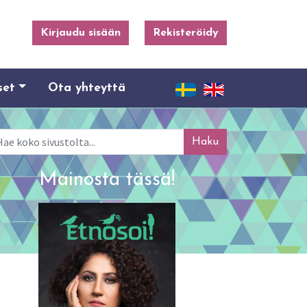
Kirjaudu sisään
Rekisteröidy
set
Ota yhteyttä
ku
Mainosta tässä!