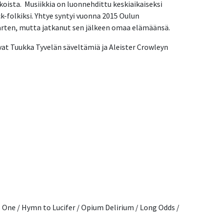
ista.  Musiikkia on luonnehdittu keskiaikaiseksi 
ck-folkiksi. Yhtye syntyi vuonna 2015 Oulun 
arten, mutta jatkanut sen jälkeen omaa elämäänsä.
at Tuukka Tyvelän säveltämiä ja Aleister Crowleyn 
One / Hymn to Lucifer / Opium Delirium / Long Odds / 