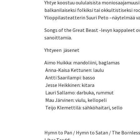
Yhtye koostuu oululaisista moniosaajamuusiko
balkanilaiseksi folkiksi tai okkultistiseksi ro
Ylioppilasteatterin Suuri Peto –näytelmää v
Songs of the Great Beast -levyn kappaleet ov
sanoittamia.
Yhtyeen  jäsenet
Aimo Huikka: mandoliini, baglamas
 Anna-Kaisa Kettunen: laulu
 Antti Saarilampi: basso
 Jesse Heikkinen: kitara
 Lauri Sallamo: darbuka, rummut
 Mau Järvinen: viulu, kellopeli
 Teijo Klemettilä: sähköhaitari, sello
Hymn to Pan / Hymn to Satan / The Bornless 